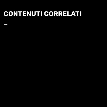
CONTENUTI CORRELATI
Informat
CONFERENZA STAMPA DI SINNER
QUI FORO ITALICO 26