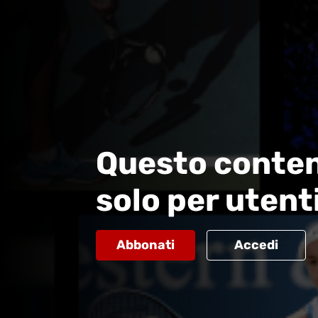
Questo conten
solo per utent
Abbonati
Accedi