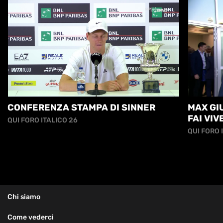
CONFERENZA STAMPA DI SINNER
MAX GIU
FAI VI
QUI FORO ITALICO 26
ANCORA.
QUI FORO 
Chi siamo
Come vederci