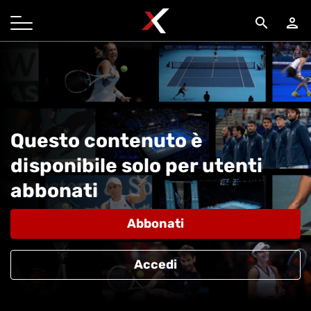
search
person
Questo contenuto è
disponibile solo per utenti
abbonati
Abbonati
Accedi