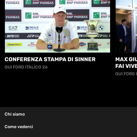
CONFERENZA STAMPA DI SINNER
MAX GIU
FAI VI
QUI FORO ITALICO 26
ANCORA.
QUI FORO 
Chi siamo
Come vederci