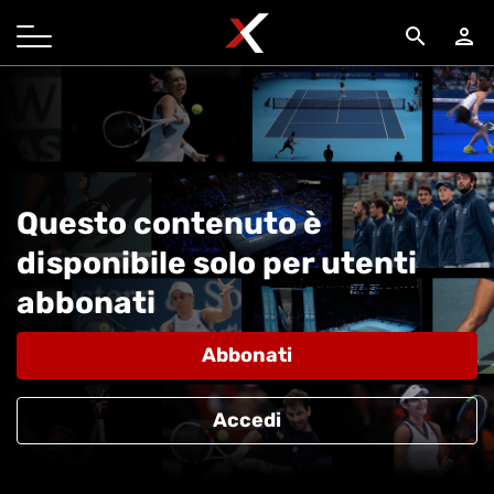
search
person
Questo contenuto è
disponibile solo per utenti
abbonati
Abbonati
Accedi