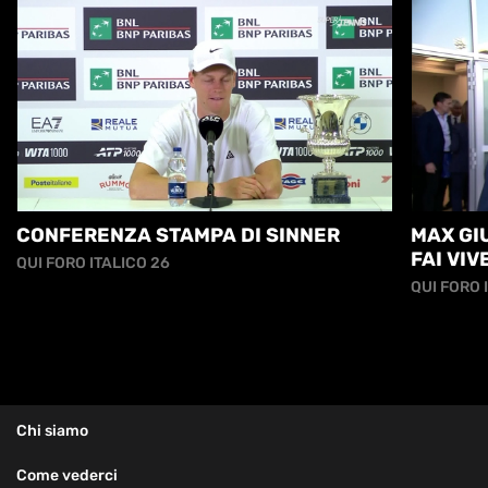
CONFERENZA STAMPA DI SINNER
MAX GIU
FAI VI
QUI FORO ITALICO 26
ANCORA.
QUI FORO 
Chi siamo
Come vederci