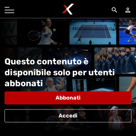
search
person
Questo contenuto è
disponibile solo per utenti
abbonati
Abbonati
Accedi