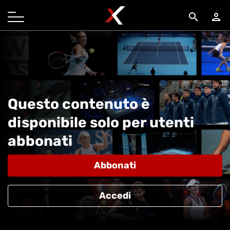
search
person
Questo contenuto è
disponibile solo per utenti
abbonati
Abbonati
Accedi