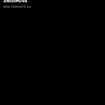
ANISIMOVA
WTA TORONTO 26
iva sulla raccolta
Le tue preferenze relative alla priva
MAX GIUSTI: "GRAZIE JANNIK, CHE CI FAI
VIVERE E ABBRACCIARCI FORTE ANCORA..."
QUI FORO ITALICO 26