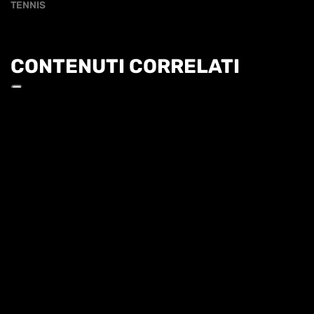
TENNIS
CONTENUTI CORRELATI
Informat
CONFERENZA STAMPA DI SINNER
QUI FORO ITALICO 26