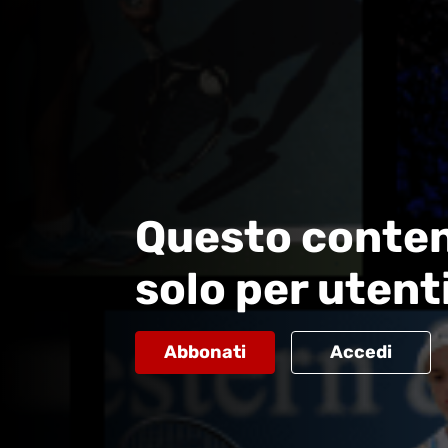
Questo conten
solo per utent
Abbonati
Accedi