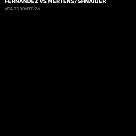
FERNANDEZ VS MERTENS/SHNAIDER
WTA TORONTO 26
cy
ABODI: "IL TENNIS RIMETTE ANCORA UNA
VOLTA L'ITALIA AL CENTRO DEL MONDO"
QUI FORO ITALICO 26