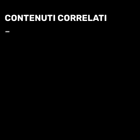
CONTENUTI CORRELATI
Informat
HL | WTA1000 TORONTO 4T - SABALENKA VS
ALEXANDROVA
HIGHLIGHTS