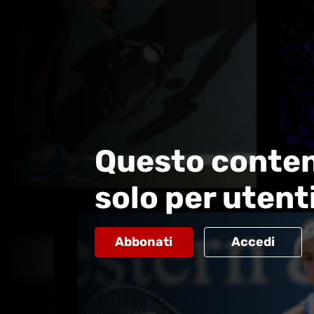
Questo conten
solo per utent
Abbonati
Accedi