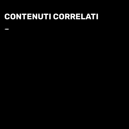
CONTENUTI CORRELATI
Informat
TUTTO IL FORO MINUTO PER MINUTO - TALK
SERALE 17 MAGGIO
TUTTO IL FORO MINUTO PER MINUTO 26