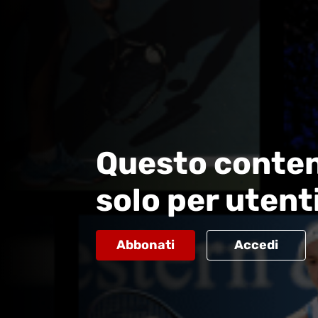
Questo conten
solo per utent
Abbonati
Accedi