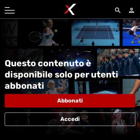
search
person
Questo contenuto è
disponibile solo per utenti
abbonati
Abbonati
Accedi